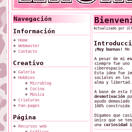
Navegación
Bienven
Actualizado por ú
Información
𖦏
Home
Introducci
𖦏
Webmaster
¡Muy buenas!
Me 
𖦏
Contacto
A pesar de mi
es
Creativo
siempre fue uno 
ciberespacio.
𖦏
Galería
Esta idea fue im
𖦏
Hobbies
sociales en los 
alma y libertad.
𖦏
Microblog
𖦏
Cocina
A base de esta
t
𖦏
Música
desmotivación
po
𖦏
Criaturas
ayudo demasiado 
𖦏
Fan-pages
100% construida 
Digamos que casi
Página
único que se ten
una
curiosidad i
𖦏
Recursos web
𖦏
Gráficos