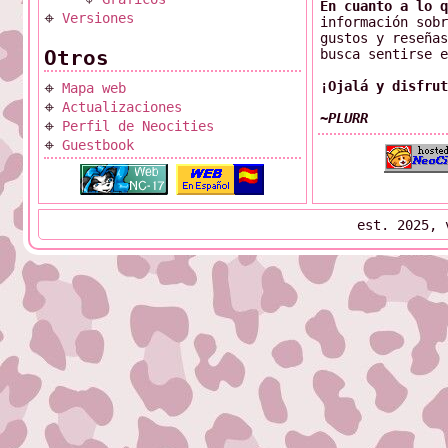
En cuanto a lo q
𖦏
Versiones
información sobr
gustos y reseñas
Otros
busca sentirse e
¡Ojalá y disfrut
𖦏
Mapa web
𖦏
Actualizaciones
~PLURR
𖦏
Perfil de Neocities
𖦏
Guestbook
est. 2025, 